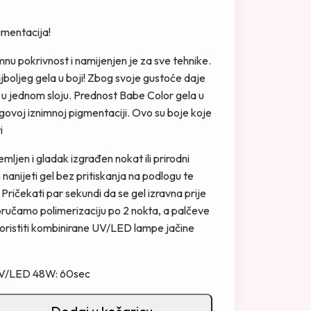
gmentacija!
nu pokrivnost i namijenjen je za sve tehnike.
jboljeg gela u boji! Zbog svoje gustoće daje
u jednom sloju. Prednost Babe Color gela u
egovoj iznimnoj pigmentaciji. Ovo su boje koje
i
mljen i gladak izgrađen nokat ili prirodni
nanijeti gel bez pritiskanja na podlogu te
Pričekati par sekundi da se gel izravna prije
oručamo polimerizaciju po 2 nokta, a palčeve
Koristiti kombinirane UV/LED lampe jačine
 UV/LED 48W: 60sec