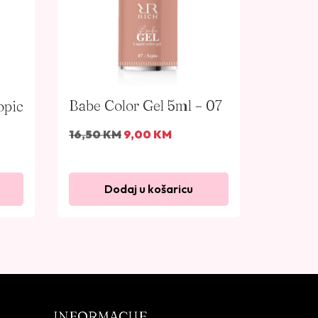
Babe Color Gel 5ml – 07
opic
I
T
16,50
KM
9,00
KM
z
r
v
e
o
n
Dodaj u košaricu
r
u
n
t
a
n
c
a
i
c
j
i
e
j
INFORMACIJE