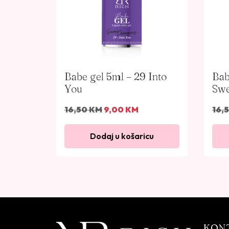
Babe gel 5ml – 29 Into
Bab
You
Swe
I
T
16,50
KM
9,00
KM
16,
z
r
v
e
Dodaj u košaricu
o
n
r
u
n
t
a
n
c
a
i
c
j
i
KON