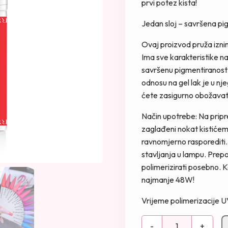
prvi potez kista!
n
t
a
n
Jedan sloj – savršena pi
c
a
Ovaj proizvod pruža iznim
i
c
Ima sve karakteristike na
j
i
savršenu pigmentiranost 
e
j
odnosu na gel lak je u nj
n
e
ćete zasigurno obožavat
a
n
b
a
Način upotrebe: Na pripre
i
j
zaglađeni nokat kistićem 
l
e
ravnomjerno rasporediti. 
a
:
stavljanja u lampu. Prep
j
9
polimerizirati posebno. 
e
,
najmanje 48W!
:
0
1
0
Vrijeme polimerizacije
6
B
,
K
-
+