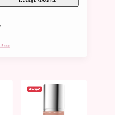
Dodaj u košaricu
a
 - Babe
Akcija!