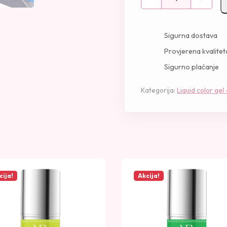
a
5
M
b
0
.
e
Sigurna dostava
G
K
Provjerena kvalitet
e
M
Sigurno plaćanje
l
.
5
Kategorija:
Liquid color gel
m
l
-
2
0
F
i
cija!
Akcija!
e
s
t
a