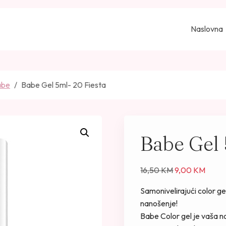
Naslovna
Babe
Babe Gel 5ml- 20 Fiesta
Babe Gel 
I
T
16,50
KM
9,00
KM
z
r
Samonivelirajući color g
v
e
nanošenje!
o
n
Babe Color gel je vaša n
r
u