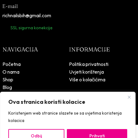
E-mail
richnailsbih@gmail.com
SSL sigurna konekcija
NAVIGACIJA
INFORMACIJE
Početna
Politika privatnosti
O nama
Uvjeti korištenja
Shop
Više o kolačićima
Blog
Kontakt
Ova stranica koristi kolacice
Koristenjem web stranice slazete se sa uvjetima koristenja
kolacica
Rich Nails – © 2026 Sva prava zadržana.
Design & development:
Odbij
Prihvati
15,90
KM