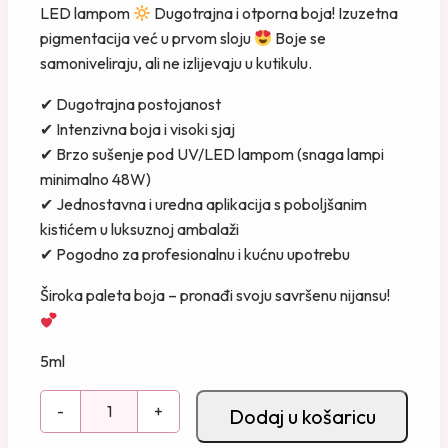
LED lampom
Dugotrajna i otporna boja! Izuzetna
pigmentacija već u prvom sloju
Boje se
samoniveliraju, ali ne izlijevaju u kutikulu.
✔ Dugotrajna postojanost
✔ Intenzivna boja i visoki sjaj
✔ Brzo sušenje pod UV/LED lampom (snaga lampi
minimalno 48W)
✔ Jednostavna i uredna aplikacija s poboljšanim
kistićem u luksuznoj ambalaži
✔ Pogodno za profesionalnu i kućnu upotrebu
Široka paleta boja – pronađi svoju savršenu nijansu!
5ml
G
-
+
Dodaj u košaricu
e