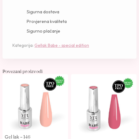
l
l
Sigurna dostava
a
Provjerena kvaliteta
k
Sigurno plaćanje
-
1
Kategorija:
Gellak Babe - special edition
5
7
k
o
Povezani proizvodi
l
i
č
i
n
a
Gel lak – 146