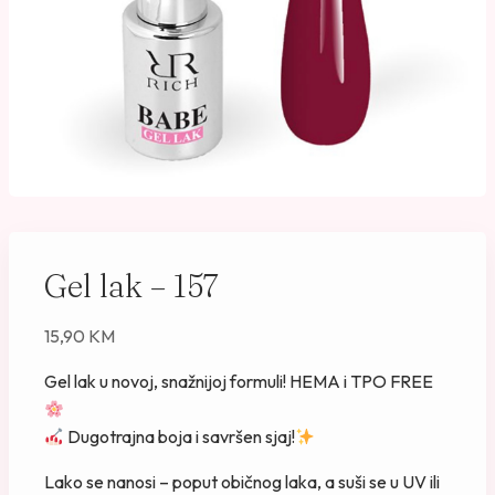
Gel lak – 157
15,90
KM
Gel lak u novoj, snažnijoj formuli! HEMA i TPO FREE
Dugotrajna boja i savršen sjaj!
Lako se nanosi – poput običnog laka, a suši se u UV ili