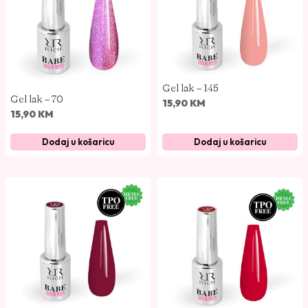
n
a
Gel lak – 145
Gel lak – 70
15,90
KM
15,90
KM
Dodaj u košaricu
Dodaj u košaricu