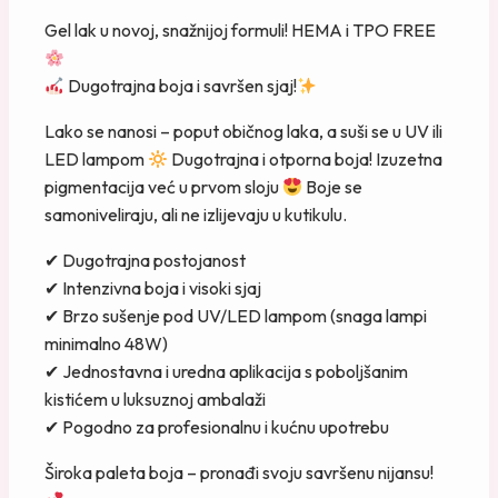
Gel lak u novoj, snažnijoj formuli! HEMA i TPO FREE
Dugotrajna boja i savršen sjaj!
Lako se nanosi – poput običnog laka, a suši se u UV ili
LED lampom
Dugotrajna i otporna boja! Izuzetna
pigmentacija već u prvom sloju
Boje se
samoniveliraju, ali ne izlijevaju u kutikulu.
✔ Dugotrajna postojanost
✔ Intenzivna boja i visoki sjaj
✔ Brzo sušenje pod UV/LED lampom (snaga lampi
minimalno 48W)
✔ Jednostavna i uredna aplikacija s poboljšanim
kistićem u luksuznoj ambalaži
✔ Pogodno za profesionalnu i kućnu upotrebu
Široka paleta boja – pronađi svoju savršenu nijansu!