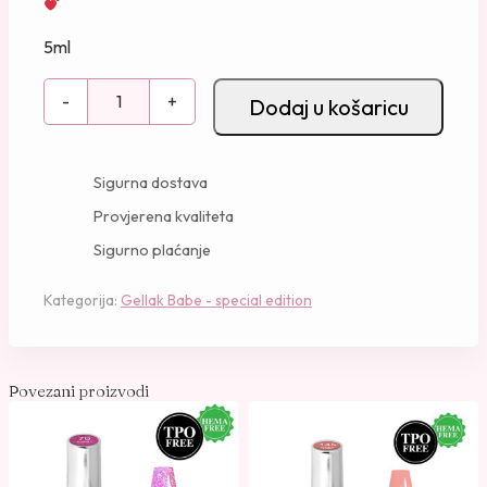
5ml
G
-
+
Dodaj u košaricu
e
l
l
Sigurna dostava
a
Provjerena kvaliteta
k
Sigurno plaćanje
-
4
Kategorija:
Gellak Babe - special edition
7
k
o
l
Povezani proizvodi
i
č
i