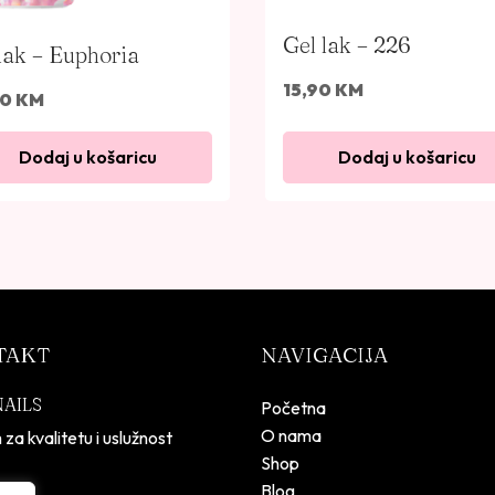
Gel lak – 226
lak – Euphoria
15,90
KM
90
KM
Dodaj u košaricu
Dodaj u košaricu
TAKT
NAVIGACIJA
NAILS
Početna
O nama
 za kvalitetu i uslužnost
Shop
Blog