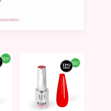
a
ecial edition