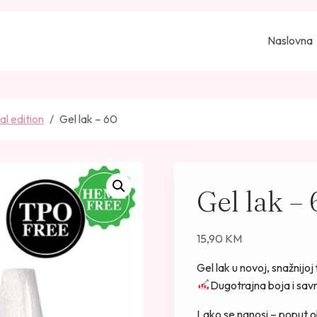
Naslovna
al edition
Gel lak – 60
Gel lak –
15,90
KM
Gel lak u novoj, snažnij
Dugotrajna boja i savr
Lako se nanosi – poput o