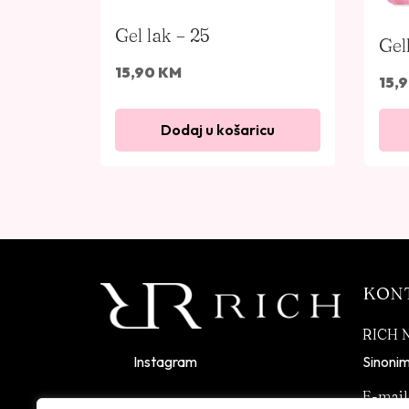
Gel lak – 25
Gel
15,90
KM
15,
Dodaj u košaricu
KON
RICH 
Instagram
Sinonim
E-mail
Informacije i cijene na ovoj web stranici