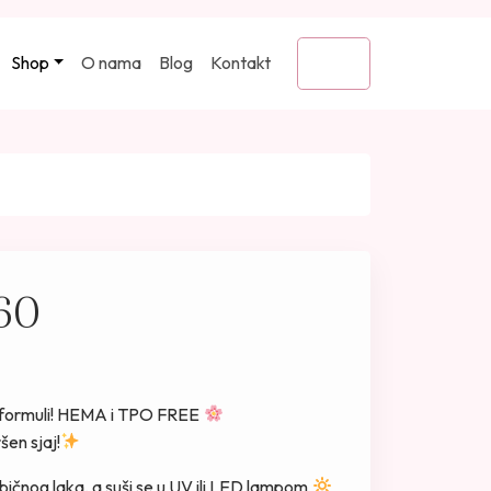
Shop
O nama
Blog
Kontakt
Cart
 60
oj formuli! HEMA i TPO FREE
šen sjaj!
bičnog laka, a suši se u UV ili LED lampom