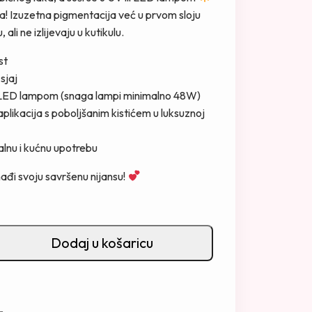
a! Izuzetna pigmentacija već u prvom sloju
ali ne izlijevaju u kutikulu.
st
 sjaj
LED lampom (snaga lampi minimalno 48W)
plikacija s poboljšanim kistićem u luksuznoj
lnu i kućnu upotrebu
nađi svoju savršenu nijansu!
Dodaj u košaricu