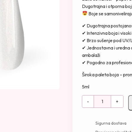
Dugotrajna i otporna boj
Boje se samoniveliraju, 
✔ Dugotrajna postojano
✔ Intenzivna boja i visoki
✔ Brzo sušenje pod UV/
✔ Jednostavna i uredna a
ambalaži
✔ Pogodno za profesiona
Široka paleta boja – pro
5ml
G
-
+
e
l
l
Sigurna dostava
a