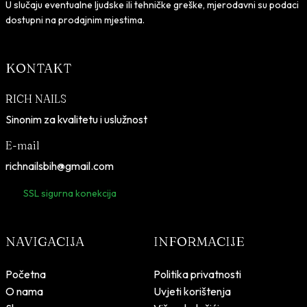
i
j
U slučaju eventualne ljudske ili tehničke greške, mjerodavni su podaci
l
e
dostupni na prodajnim mjestima.
a
:
j
1
KONTAKT
e
5
:
,
RICH NAILS
3
0
Sinonim za kvalitetu i uslužnost
9
0
,
E-mail
9
K
richnailsbih@gmail.com
0
M
.
SSL sigurna konekcija
K
M
NAVIGACIJA
INFORMACIJE
.
Početna
Politika privatnosti
O nama
Uvjeti korištenja