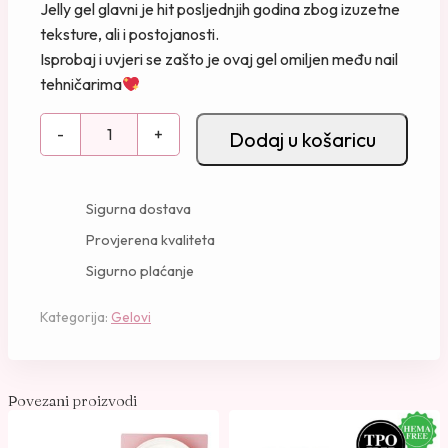
Jelly gel glavni je hit posljednjih godina zbog izuzetne
teksture, ali i postojanosti.
Isprobaj i uvjeri se zašto je ovaj gel omiljen među nail
tehničarima
J
-
+
Dodaj u košaricu
e
l
l
Sigurna dostava
y
Provjerena kvaliteta
P
Sigurno plaćanje
r
i
Kategorija:
Gelovi
n
c
e
s
Povezani proizvodi
s