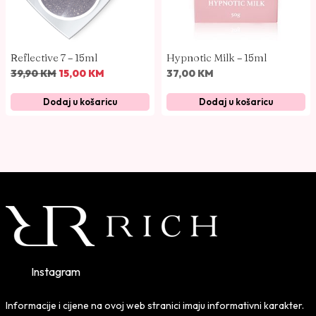
Reflective 7 – 15ml
Hypnotic Milk – 15ml
I
T
39,90
KM
15,00
KM
37,00
KM
z
r
Dodaj u košaricu
Dodaj u košaricu
v
e
o
n
r
u
n
t
a
n
c
a
i
c
j
i
e
j
n
e
Instagram
a
n
b
a
Informacije i cijene na ovoj web stranici imaju informativni karakter.