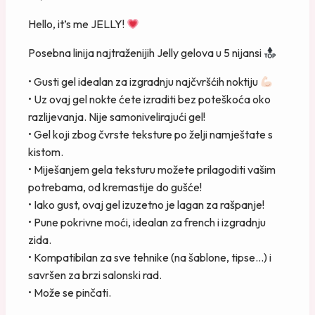
Hello, it’s me JELLY!
Posebna linija najtraženijih Jelly gelova u 5 nijansi
• Gusti gel idealan za izgradnju najčvršćih noktiju
• Uz ovaj gel nokte ćete izraditi bez poteškoća oko
razlijevanja. Nije samonivelirajući gel!
• Gel koji zbog čvrste teksture po želji namještate s
kistom.
• Miješanjem gela teksturu možete prilagoditi vašim
potrebama, od kremastije do gušće!
• Iako gust, ovaj gel izuzetno je lagan za rašpanje!
• Pune pokrivne moći, idealan za french i izgradnju
zida.
• Kompatibilan za sve tehnike (na šablone, tipse…) i
savršen za brzi salonski rad.
• Može se pinčati.