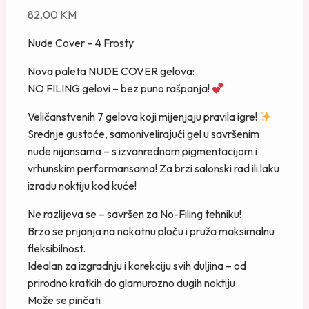
82,00
KM
Nude Cover – 4 Frosty
Nova paleta NUDE COVER gelova:
NO FILING gelovi – bez puno rašpanja!
Veličanstvenih 7 gelova koji mijenjaju pravila igre!
Srednje gustoće, samonivelirajući gel u savršenim
nude nijansama – s izvanrednom pigmentacijom i
vrhunskim performansama! Za brzi salonski rad ili laku
izradu noktiju kod kuće!
Ne razlijeva se – savršen za No-Filing tehniku!
Brzo se prijanja na nokatnu ploču i pruža maksimalnu
fleksibilnost.
Idealan za izgradnju i korekciju svih duljina – od
prirodno kratkih do glamurozno dugih noktiju.
Može se pinčati