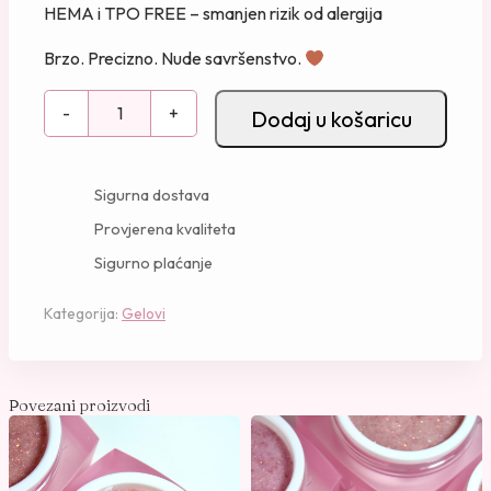
HEMA i TPO FREE – smanjen rizik od alergija
Brzo. Precizno. Nude savršenstvo.
N
-
+
Dodaj u košaricu
O
F
I
Sigurna dostava
L
Provjerena kvaliteta
I
Sigurno plaćanje
N
G
Kategorija:
Gelovi
-
4
-
5
Povezani proizvodi
0
m
l