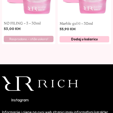
NO FILING – 3 – 30ml
Marble gel 6 – 30ml
53,00
KM
55,90
KM
Rasprodano – stiže uskoro!
Dodaj u košaricu
Instagram
Informacije i cijene na ovoj web stranici imaju informativni karakter.