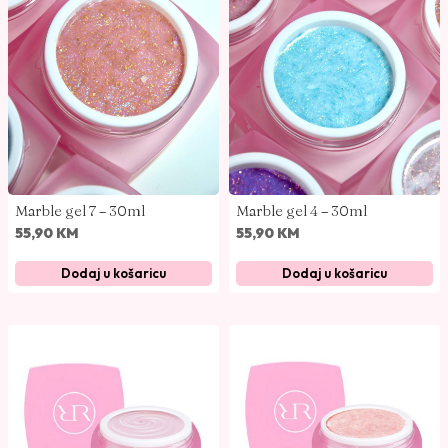
k
o
l
i
č
i
n
a
Marble gel 7 – 30ml
Marble gel 4 – 30ml
55,90
KM
55,90
KM
Dodaj u košaricu
Dodaj u košaricu