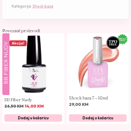
z
Kategorija:
Shock baze
a
6
-
1
Povezani proizvodi
0
Akcija!
m
l
k
o
l
i
č
i
Shock baza 7 – 10ml
BB Fiber Nudy
n
29,00
KM
I
T
26,50
KM
14,00
KM
a
z
r
Dodaj u košaricu
Dodaj u košaricu
v
e
o
n