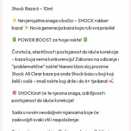
Shock Baza 6 – 10ml
Nevjerojatna snaga u bočici – SHOCK rubber
baza!
Nova generacija baza koja ruši sva pravila!
POWER BOOST za tvoje nokte!
Čvrstoća, elastičnost i postojanost do iduće korekcije
– baza koja nema konkurenciju! Zaboravi na odizanje i
“problematične” nokte! Nanesi klizni sloj prozirne
Shock All Clear baze pa onda Shock bazu u boji koji
želiš i voilà – imaš nokte koji drže i do 6+ tjedana!
SHOCKirat će te njezina snaga, izdržljivost i
postojanost do iduće korekcije!
Sada u novim neodoljivim nijansama koje će
zadovoljiti svaki stil i raspoloženje: