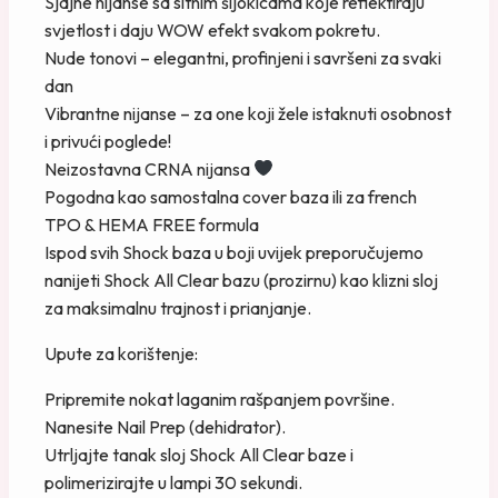
Sjajne nijanse sa sitnim šljokicama koje reflektiraju
svjetlost i daju WOW efekt svakom pokretu.
Nude tonovi – elegantni, profinjeni i savršeni za svaki
dan
Vibrantne nijanse – za one koji žele istaknuti osobnost
i privući poglede!
⁠Neizostavna CRNA nijansa
Pogodna kao samostalna cover baza ili za french
TPO & HEMA FREE formula
Ispod svih Shock baza u boji uvijek preporučujemo
nanijeti Shock All Clear bazu (prozirnu) kao klizni sloj
za maksimalnu trajnost i prianjanje.
Upute za korištenje:
Pripremite nokat laganim rašpanjem površine.
Nanesite Nail Prep (dehidrator).
Utrljajte tanak sloj Shock All Clear baze i
polimerizirajte u lampi 30 sekundi.