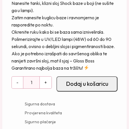
Nanesite tanki, klizni sloj Shock baze u boji (ne sušite
ga u lampi).
Zatim nanesite kuglicu baze i ravnomjerno je
rasporedite po noktu.
Okrenite ruku kako bi se baza sama iznivelirala.
Polimerizirajte u UV/LED lampi (48W) od 60 do 90
sekundi, ovisno o debljini sloja i pigmentiranosti baze.
Ako je potrebno izrašpati do savršenog oblika te
nanijeti završni sloj, mat il sjaj – Gloss Boss
Garantirano najbolja baza na tržištu!
S
-
+
Dodaj u košaricu
h
o
c
Sigurna dostava
k
Provjerena kvaliteta
b
Sigurno plaćanje
a