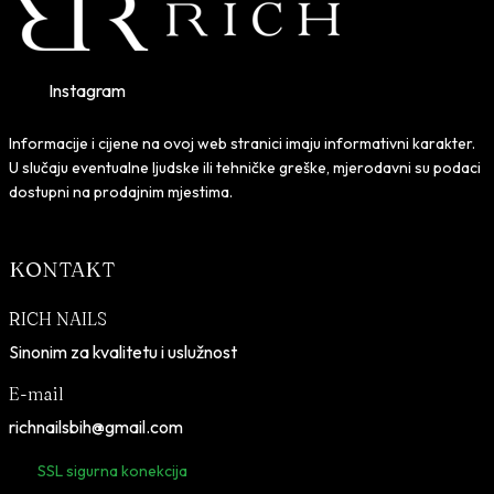
,
5
K
0
M
Instagram
.
K
Informacije i cijene na ovoj web stranici imaju informativni karakter.
M
U slučaju eventualne ljudske ili tehničke greške, mjerodavni su podaci
.
dostupni na prodajnim mjestima.
KONTAKT
RICH NAILS
Sinonim za kvalitetu i uslužnost
E-mail
richnailsbih@gmail.com
SSL sigurna konekcija