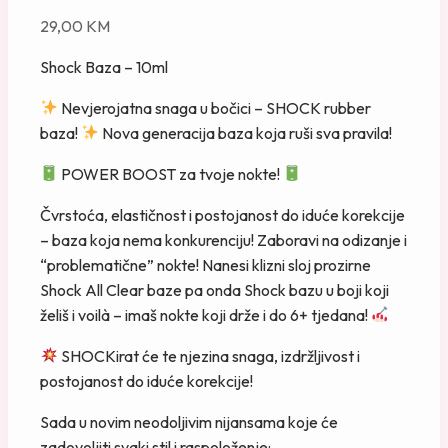
29,00
KM
Shock Baza – 10ml
Nevjerojatna snaga u bočici – SHOCK rubber
baza!
Nova generacija baza koja ruši sva pravila!
POWER BOOST za tvoje nokte!
Čvrstoća, elastičnost i postojanost do iduće korekcije
– baza koja nema konkurenciju! Zaboravi na odizanje i
“problematične” nokte! Nanesi klizni sloj prozirne
Shock All Clear baze pa onda Shock bazu u boji koji
želiš i voilà – imaš nokte koji drže i do 6+ tjedana!
SHOCKirat će te njezina snaga, izdržljivost i
postojanost do iduće korekcije!
Sada u novim neodoljivim nijansama koje će
zadovoljiti svaki stil i raspoloženje: