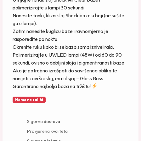
polimerizirajte u lampi 30 sekundi.
Nanesite tanki, klizni sloj Shock baze u boji (ne sušite
ga u lampi).
Zatim nanesite kuglicu baze i ravnomjerno je
rasporedite po noktu.
Okrenite ruku kako bi se baza sama iznivelirala.
Polimerizirajte u UV/LED lampi (48W) od 60 do 90
sekundi, ovisno o debljini sloja i pigmentiranosti baze.
Ako je potrebno izrašpati do savršenog oblika te
nanijeti završni sloj, mat il sjaj – Gloss Boss
Garantirano najbolja baza na tržištu!
Nema na zalihi
Sigurna dostava
Provjerena kvaliteta