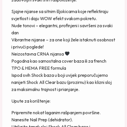
Sjajne nijanse sa sitnim šljokicama koje reflektiraju
svjetlost i daju WOW efekt svakom pokretu.
Nude tonovi – elegantni, profinjeni i savršeni za svaki
dan
Vibrantne nijanse – za one koji žele istaknuti osobnost
i privući poglede!
⁠Neizostavna CRNA nijansa
Pogodna kao samostalna cover baza ili za french
TPO & HEMA FREE formula
Ispod svih Shock baza u boji uvijek preporučujemo
nanijeti Shock All Clear bazu (prozirnu) kao klizni sloj
za maksimalnu trajnost i prianjanje.
Upute za korištenje:
Pripremite nokat laganim rašpanjem površine.
Nanesite Nail Prep (dehidrator).
Utrljajte tanak sloj Shock All Clear baze i