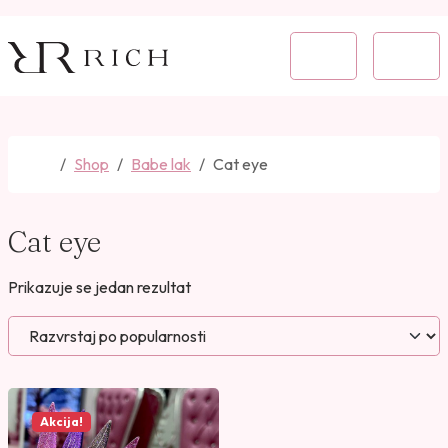
Skip to content
Skip to footer
Cart
Menu
Home
Shop
Babe lak
Cat eye
Cat eye
Prikazuje se jedan rezultat
Akcija!