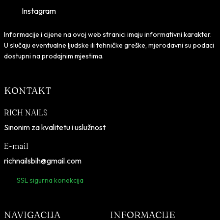
n
e
Instagram
a
n
b
a
Informacije i cijene na ovoj web stranici imaju informativni karakter.
i
j
U slučaju eventualne ljudske ili tehničke greške, mjerodavni su podaci
l
e
dostupni na prodajnim mjestima.
a
:
j
1
KONTAKT
e
1
:
5
RICH NAILS
1
,
Sinonim za kvalitetu i uslužnost
3
0
9
0
E-mail
,
richnailsbih@gmail.com
0
K
0
M
SSL sigurna konekcija
.
K
NAVIGACIJA
INFORMACIJE
M