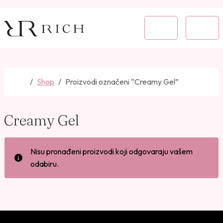
Skip to content
Skip to footer
Cart
Menu
Home
Shop
Proizvodi označeni “Creamy Gel”
Creamy Gel
Nisu pronađeni proizvodi koji odgovaraju vašem
odabiru.