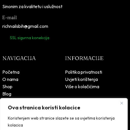
Sinonim za kvalitetu i uslužnost
E-mail
richnailsbih@gmail.com
SSL sigurna konekcija
NAVIGACIJA
INFORMACIJE
Početna
Politika privatnosti
O nama
Uvjeti korištenja
Shop
Više o kolačićima
Blog
Kontakt
Ova stranica koristi kolacice
Koristenjem web stranice slazete se sa uvjetima koristenja
kolacica
Rich Nails – © 2026 Sva prava zadržana.