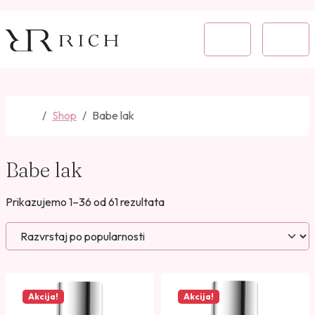
Skip to content
Skip to footer
Cart
Menu
Home
Shop
Babe lak
Babe lak
P
Prikazujemo 1–36 od 61 rezultata
o
r
e
d
a
Akcija!
Akcija!
n