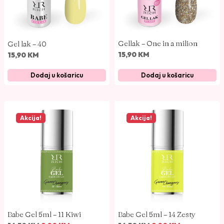
5
M
e
j
0
.
n
e
a
n
K
Gellak – One in a milion
Gel lak – 40
b
a
M
15,90
KM
15,90
KM
i
j
.
l
e
Dodaj u košaricu
Dodaj u košaricu
a
:
j
9
e
,
Akcija!
Akcija!
:
0
1
0
6
,
K
5
M
0
.
K
Babe Gel 5ml – 11 Kiwi
Babe Gel 5ml – 14 Zesty