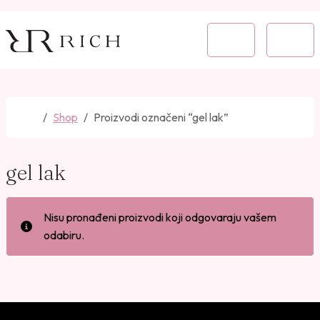
Skip to content
Skip to footer
Cart
Menu
Home
Shop
Proizvodi označeni “gel lak”
gel lak
Nisu pronađeni proizvodi koji odgovaraju vašem
odabiru.