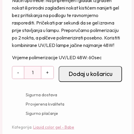
Način upotrebe: Na pripremljen i gladak izgrađen
e
,
nokat ili prirodni zaglađeni nokat kistićem nanijeti gel
:
0
bez pritiskanja na podlogu te ravnomjerno
1
0
rasporediti. Pričekati par sekundi da se gel izravna
6
prije stavljanja u lampu. Preporučamo polimerizaciju
,
K
po 2 nokta, a palčeve polimerizirati posebno. Koristiti
5
M
kombinirane UV/LED lampe jačine najmanje 48W!
0
.
Vrijeme polimerizacije UV/LED 48W: 60sec
K
B
M
-
+
Dodaj u košaricu
a
.
b
e
Sigurna dostava
C
Provjerena kvaliteta
o
Sigurno plaćanje
l
o
Kategorija:
Liquid color gel - Babe
r