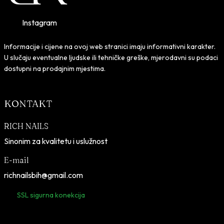
e
j
e
j
0
.
0
.
n
e
n
e
Instagram
a
n
a
n
K
K
b
a
b
a
Informacije i cijene na ovoj web stranici imaju informativni karakter.
M
M
i
j
i
j
U slučaju eventualne ljudske ili tehničke greške, mjerodavni su podaci
.
.
l
e
l
e
dostupni na prodajnim mjestima.
a
:
a
:
j
9
j
9
KONTAKT
e
,
e
,
:
0
:
0
RICH NAILS
1
0
1
0
Sinonim za kvalitetu i uslužnost
6
6
,
K
,
K
E-mail
5
M
5
M
richnailsbih@gmail.com
0
.
0
.
SSL sigurna konekcija
K
K
M
M