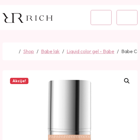
Skip to content
Skip to footer
Cart
Menu
Home
Shop
Babe lak
Liquid color gel - Babe
Babe Col
Akcija!