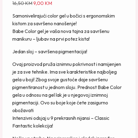
I
T
16,50
KM
9,00
KM
z
r
Samonivelirajući color gel u bočici s ergonomskim
v
e
kistom za savršeno nanošenje!
o
n
Babe Color gel je vaša nova tajna za savršenu
r
u
manikuru – ljubav na prvi potez kista!
n
t
a
n
Jedan sloj – savršena pigmentacija!
c
a
Ovaj proizvod pruža iznimnu pokrivnost i namijenjen
i
c
je za sve tehnike. Ima sve karakteristike najboljeg
j
i
gela u boji! Zbog svoje gustoće daje savršenu
e
j
pigmentiranost u jednom sloju. Prednost Babe Color
n
e
gela u odnosu na gel lak je u njegovoj iznimnoj
a
n
pigmentaciji. Ovo su boje koje ćete zasigurno
b
a
obožavati
i
j
Intenzivni odsjaj u 9 prekrasnih nijansi – Classic
l
e
Fantastic kolekcija!
a
:
j
9