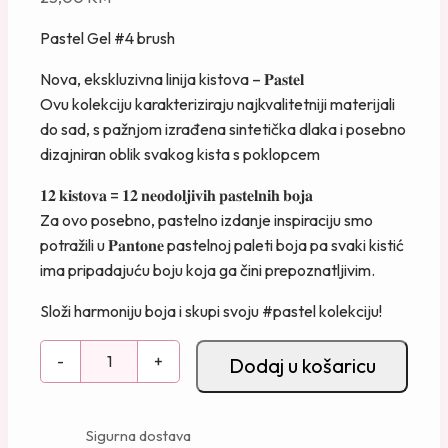
Pastel Gel #4 brush
Nova, ekskluzivna linija kistova – 𝐏𝐚𝐬𝐭𝐞𝐥
Ovu kolekciju karakteriziraju najkvalitetniji materijali
do sad, s pažnjom izrađena sintetička dlaka i posebno
dizajniran oblik svakog kista s poklopcem
𝟏𝟐 𝐤𝐢𝐬𝐭𝐨𝐯𝐚 = 𝟏𝟐 𝐧𝐞𝐨𝐝𝐨𝐥𝐣𝐢𝐯𝐢𝐡 𝐩𝐚𝐬𝐭𝐞𝐥𝐧𝐢𝐡 𝐛𝐨𝐣𝐚
Za ovo posebno, pastelno izdanje inspiraciju smo
potražili u 𝐏𝐚𝐧𝐭𝐨𝐧𝐞 pastelnoj paleti boja pa svaki kistić
ima pripadajuću boju koja ga čini prepoznatljivim.
Složi harmoniju boja i skupi svoju #pastel kolekciju!
P
-
+
Dodaj u košaricu
a
s
t
Sigurna dostava