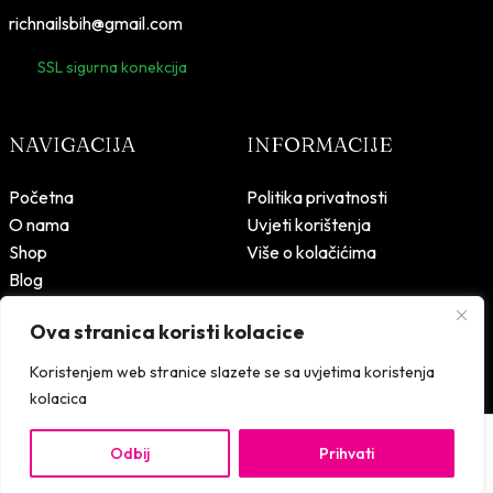
richnailsbih@gmail.com
SSL sigurna konekcija
NAVIGACIJA
INFORMACIJE
Početna
Politika privatnosti
O nama
Uvjeti korištenja
Shop
Više o kolačićima
Blog
Kontakt
Ova stranica koristi kolacice
Koristenjem web stranice slazete se sa uvjetima koristenja
kolacica
Rich Nails – © 2026 Sva prava zadržana.
Design & development:
Odbij
Prihvati
23,00
KM
SIK