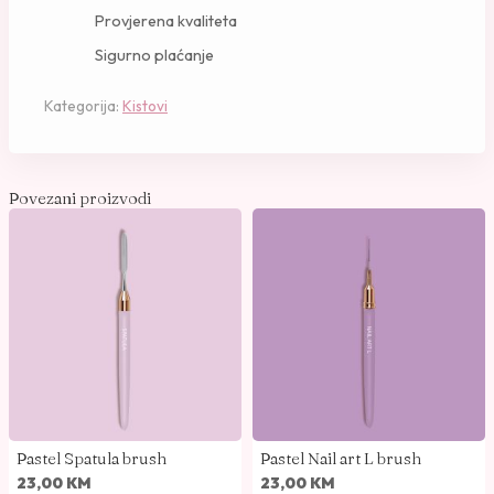
e
Provjerena kvaliteta
l
Sigurno plaćanje
G
e
Kategorija:
Kistovi
l
4
b
r
Povezani proizvodi
u
s
h
k
o
l
i
č
i
Pastel Spatula brush
Pastel Nail art L brush
n
23,00
KM
23,00
KM