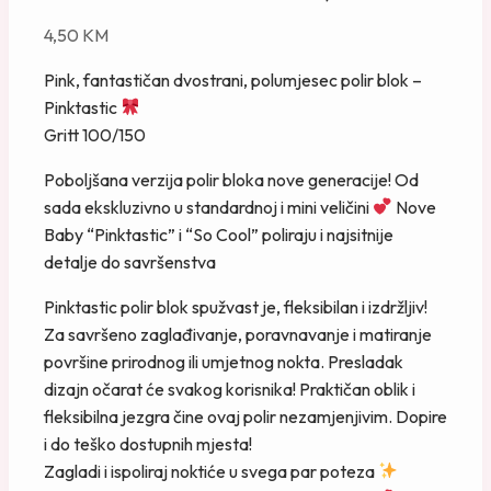
4,50
KM
Pink, fantastičan dvostrani, polumjesec polir blok –
Pinktastic
Gritt 100/150
Poboljšana verzija polir bloka nove generacije! Od
sada ekskluzivno u standardnoj i mini veličini
Nove
Baby “Pinktastic” i “So Cool” poliraju i najsitnije
detalje do savršenstva
Pinktastic polir blok spužvast je, fleksibilan i izdržljiv!
Za savršeno zaglađivanje, poravnavanje i matiranje
površine prirodnog ili umjetnog nokta. Presladak
dizajn očarat će svakog korisnika! Praktičan oblik i
fleksibilna jezgra čine ovaj polir nezamjenjivim. Dopire
i do teško dostupnih mjesta!
Zagladi i ispoliraj noktiće u svega par poteza