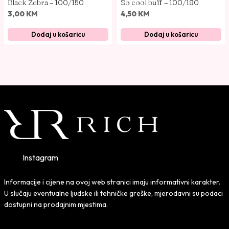
Black Zebra – 100/150
So cool buff – 100/180
3,00
KM
4,50
KM
Dodaj u košaricu
Dodaj u košaricu
Instagram
Informacije i cijene na ovoj web stranici imaju informativni karakter.
U slučaju eventualne ljudske ili tehničke greške, mjerodavni su podaci
dostupni na prodajnim mjestima.