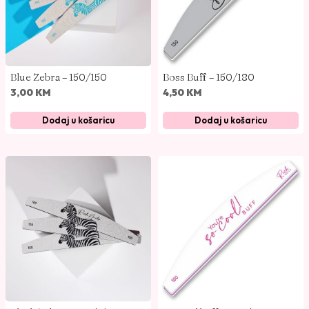
0
/
1
5
Blue Zebra – 150/150
Boss Buff – 150/180
0
3,00
KM
4,50
KM
k
o
Dodaj u košaricu
Dodaj u košaricu
l
i
č
i
n
a