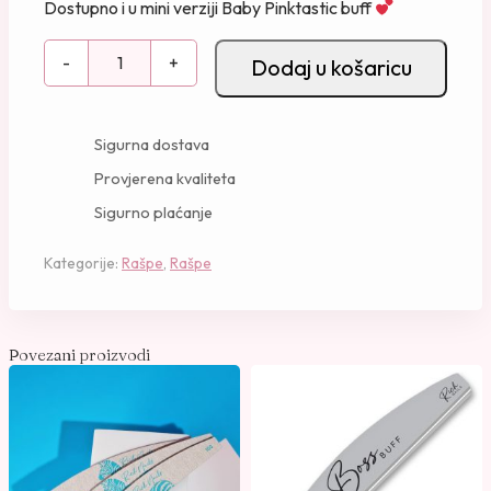
Dostupno i u mini verziji Baby Pinktastic buff
P
-
+
Dodaj u košaricu
i
n
k
Sigurna dostava
t
Provjerena kvaliteta
a
Sigurno plaćanje
s
t
Kategorije:
Rašpe
,
Rašpe
i
c
b
u
Povezani proizvodi
f
f
–
1
0