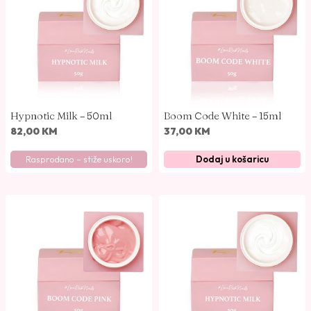
o
p
o
p
o
p
u
Hypnotic Milk – 50ml
Boom Code White – 15ml
l
82,00
KM
37,00
KM
a
Rasprodano – stiže uskoro!
Dodaj u košaricu
r
n
o
s
t
i