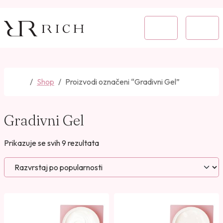
Skip to content
Skip to footer
Cart
Menu
Home
Shop
Proizvodi označeni “Gradivni Gel”
Gradivni Gel
P
Prikazuje se svih 9 rezultata
o
r
e
d
a
n