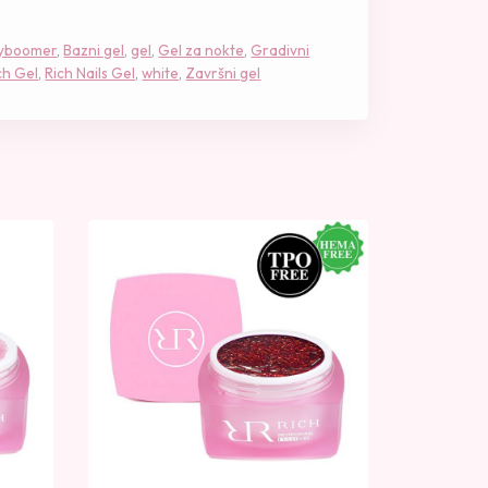
yboomer
,
Bazni gel
,
gel
,
Gel za nokte
,
Gradivni
ch Gel
,
Rich Nails Gel
,
white
,
Završni gel