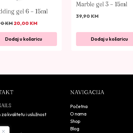
a
Marble gel 3 – 15ml
ding gel 6 – 15ml
39,90
KM
I
T
90
KM
20,00
KM
z
r
v
e
Dodaj u košaricu
Dodaj u košaricu
o
n
r
u
n
t
a
n
c
a
i
c
j
i
TAKT
NAVIGACIJA
e
j
n
e
NAILS
Početna
a
n
O nama
 za kvalitetu i uslužnost
b
a
Shop
i
j
Blog