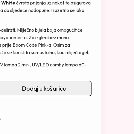
 White
čvrsto prijanja uz nokat te osigurava
a do sljedeće nadopune. Izuzetno se lako
delirati. Mliječno bijela boja omogućit će
abyboomer-a. Za izgled bez mana
je prije Boom Code Pink-a. Osim za
 se koristiti i samostalno, kao mliječni gel.
 UV lampa 2 min , UV/LED comby lampa 60-
Dodaj u košaricu
a