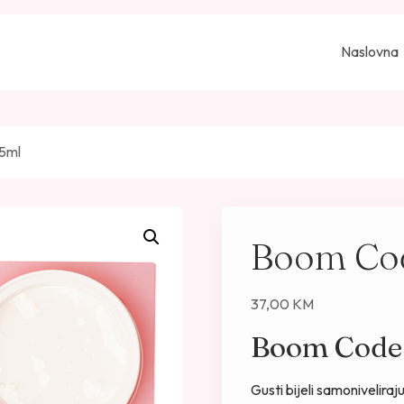
Naslovna
5ml
Boom Cod
37,00
KM
Boom Code
Gusti bijeli samoniveliraj