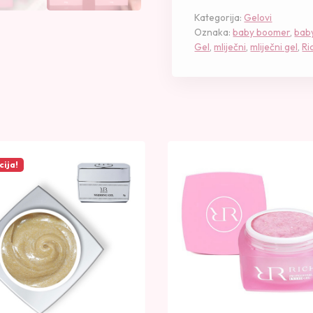
e
Kategorija:
Gelovi
W
Oznaka:
baby boomer
,
bab
h
Gel
,
mliječni
,
mliječni gel
,
Ri
i
t
e
–
1
5
m
cija!
l
k
o
l
i
č
i
n