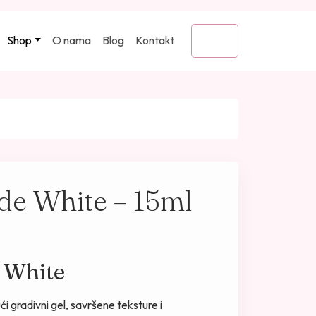
Shop
O nama
Blog
Kontakt
Cart
e White – 15ml
 White
ući gradivni gel, savršene teksture i