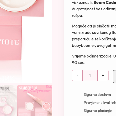
viskoznosti.
Boom Code
dugotrajnost bez odizanj
rašpa.
Moguće ga je pinčati i mo
vam izradu savršenog B
preporučuje se korišten
babyboomer, ovaj gel može
Vrijeme polimerizacije:
90 sec.
B
-
+
o
o
m
Sigurna dostava
C
Provjerena kvalitet
o
Sigurno plaćanje
d