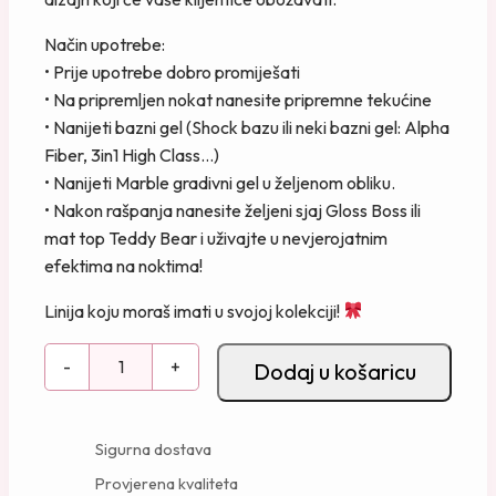
Način upotrebe:
• Prije upotrebe dobro promiješati
• Na pripremljen nokat nanesite pripremne tekućine
• Nanijeti bazni gel (Shock bazu ili neki bazni gel: Alpha
Fiber, 3in1 High Class…)
• Nanijeti Marble gradivni gel u željenom obliku.
• Nakon rašpanja nanesite željeni sjaj Gloss Boss ili
mat top Teddy Bear i uživajte u nevjerojatnim
efektima na noktima!
Linija koju moraš imati u svojoj kolekciji!
M
-
+
Dodaj u košaricu
a
r
b
Sigurna dostava
l
Provjerena kvaliteta
e