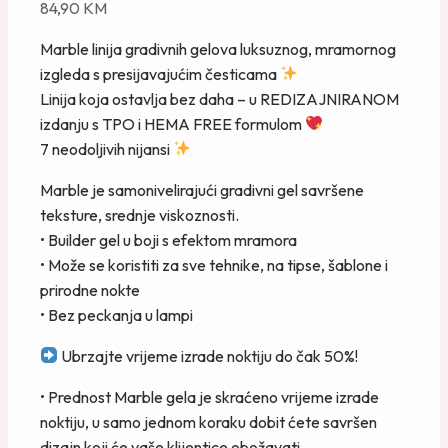
84,90
KM
Marble linija gradivnih gelova luksuznog, mramornog
izgleda s presijavajućim česticama
Linija koja ostavlja bez daha – u REDIZAJNIRANOM
izdanju s TPO i HEMA FREE formulom
7 neodoljivih nijansi
Marble je samonivelirajući gradivni gel savršene
teksture, srednje viskoznosti.
• Builder gel u boji s efektom mramora
• Može se koristiti za sve tehnike, na tipse, šablone i
prirodne nokte
• Bez peckanja u lampi
Ubrzajte vrijeme izrade noktiju do čak 50%!
• Prednost Marble gela je skraćeno vrijeme izrade
noktiju, u samo jednom koraku dobit ćete savršen
dizajn koji će vaše klijentice obožavati.