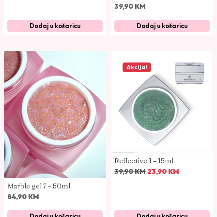
39,90
KM
Dodaj u košaricu
Dodaj u košaricu
Akcija!
Reflective 1 – 15ml
I
T
39,90
KM
23,90
KM
z
r
Marble gel 7 – 50ml
v
e
84,90
KM
o
n
Dodaj u košaricu
Dodaj u košaricu