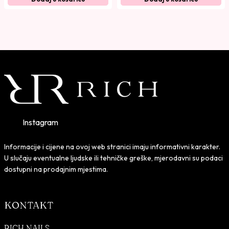
r
u
n
t
a
n
c
a
i
c
j
i
e
j
n
e
a
n
b
a
Instagram
i
j
l
e
Informacije i cijene na ovoj web stranici imaju informativni karakter.
a
:
U slučaju eventualne ljudske ili tehničke greške, mjerodavni su podaci
j
2
dostupni na prodajnim mjestima.
e
3
:
,
KONTAKT
3
9
9
0
RICH NAILS