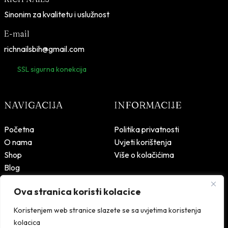
,
Sinonim za kvalitetu i uslužnost
9
K
0
M
E-mail
.
richnailsbih@gmail.com
K
M
SSL sigurna konekcija
.
NAVIGACIJA
INFORMACIJE
Početna
Politika privatnosti
O nama
Uvjeti korištenja
Shop
Više o kolačićima
Blog
Kontakt
Ova stranica koristi kolacice
Koristenjem web stranice slazete se sa uvjetima koristenja
kolacica