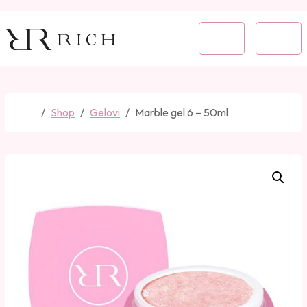
Skip to content
Skip to footer
Cart
Menu
Home
Shop
Gelovi
Marble gel 6 – 50ml