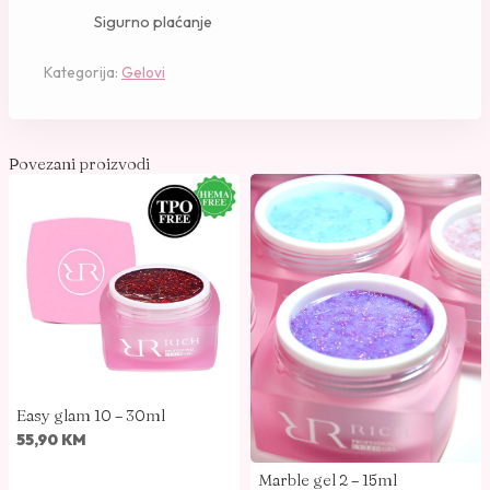
Sigurno plaćanje
g
e
Kategorija:
Gelovi
l
6
-
5
Povezani proizvodi
0
m
l
k
o
l
i
č
i
Easy glam 10 – 30ml
n
55,90
KM
a
Marble gel 2 – 15ml