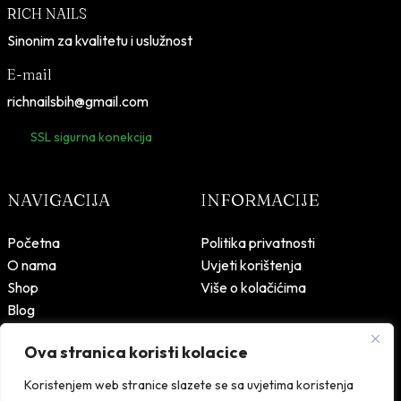
RICH NAILS
Sinonim za kvalitetu i uslužnost
E-mail
richnailsbih@gmail.com
SSL sigurna konekcija
NAVIGACIJA
INFORMACIJE
Početna
Politika privatnosti
O nama
Uvjeti korištenja
Shop
Više o kolačićima
Blog
Kontakt
Ova stranica koristi kolacice
Koristenjem web stranice slazete se sa uvjetima koristenja