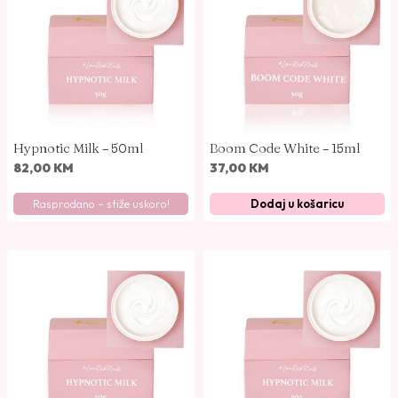
o
p
o
p
o
p
u
Hypnotic Milk – 50ml
Boom Code White – 15ml
l
82,00
KM
37,00
KM
a
Rasprodano – stiže uskoro!
Dodaj u košaricu
r
n
o
s
t
i