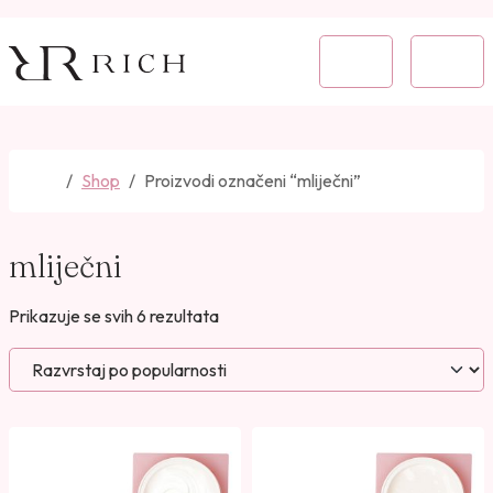
Skip to content
Skip to footer
Cart
Menu
Home
Shop
Proizvodi označeni “mliječni”
mliječni
P
Prikazuje se svih 6 rezultata
o
r
e
d
a
n