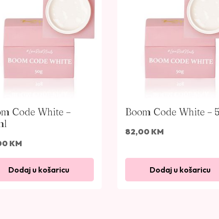
m Code White –
Boom Code White – 
ml
82,00
KM
00
KM
Dodaj u košaricu
Dodaj u košaricu