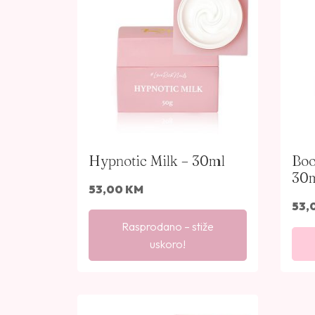
Hypnotic Milk – 30ml
Boo
30
53,00
KM
53,
Rasprodano – stiže
uskoro!