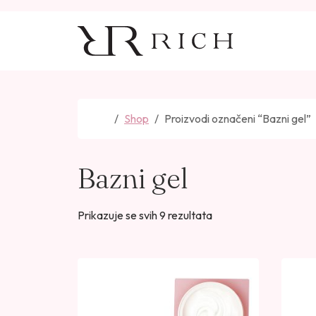
Skip to content
Skip to footer
Home
Shop
Proizvodi označeni “Bazni gel”
Bazni gel
P
Prikazuje se svih 9 rezultata
o
r
e
d
a