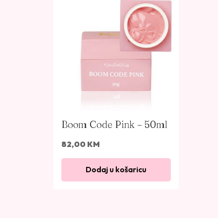
Boom Code Pink – 50ml
82,00
KM
Dodaj u košaricu