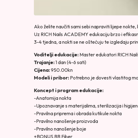
Ako želite naučiti sami sebi napraviti lijepe nokte
Uz RICH Nails ACADEMY edukaciju brzo i efikasno s
3-4 tjedna, a nokti se ne oštećuju te izgledaju pri
Voditelji edukacije:
Master edukatori RICH Na
Trajanje:
1 dan (4-6 sati)
Cijena:
950.00kn
Modeli i pribor:
Potrebno je dovesti vlastitog mode
Koncept i program edukacije:
-Anatomija nokta
-Upoznavanje s materijalima, sterilizacija i higije
-Pravilna priprema i obrada kutikule nokta
-Pravilno nanošenje proizvoda
-Pravilno nanošenje boje
+BONUS BB Fiber