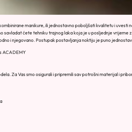
, kombinirane manikure, ili jednostavno poboljšati kvalitetu i uvest
avladat ćete tehniku trajnog laka koja je u posljednje vrijeme zami
rodno i njegovano. Postupak postavljanja noktiju je puno jednostavnij
ils ACADEMY
la. Za Vas smo osigurali i pripremili sav potrošni materijal i pribor
na