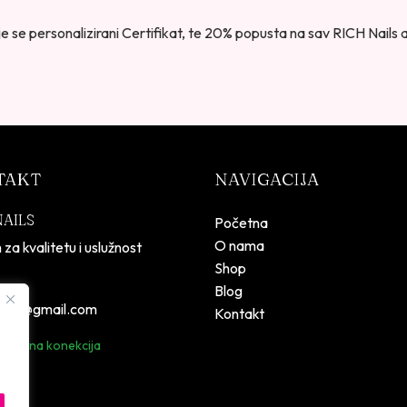
 se personalizirani Certifikat, te 20% popusta na sav RICH Nails 
TAKT
NAVIGACIJA
NAILS
Početna
O nama
 za kvalitetu i uslužnost
Shop
Blog
lsbih@gmail.com
Kontakt
 sigurna konekcija