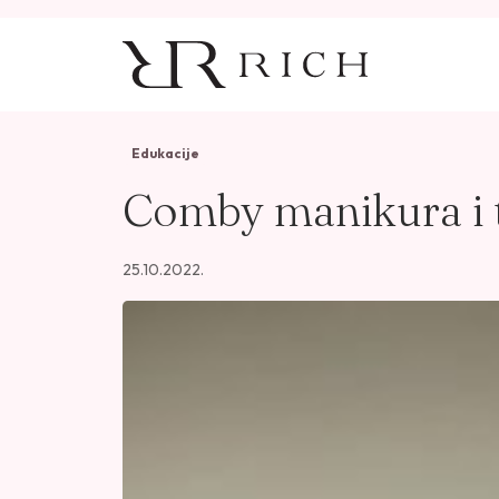
Skip to content
Skip to footer
Edukacije
Comby manikura i t
25.10.2022.