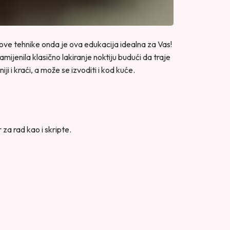
i nove tehnike onda je ova edukacija idealna za Vas!
jenila klasično lakiranje noktiju budući da traje
i i kraći, a može se izvoditi i kod kuće.
 za rad kao i skripte.