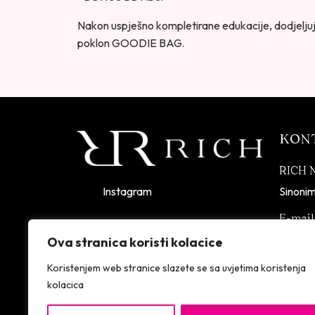
Nakon uspješno kompletirane edukacije, dodjeljuje
poklon GOODIE BAG.
KON
RICH 
Instagram
Sinonim
E-mail
Informacije i cijene na ovoj web stranici
richnai
Ova stranica koristi kolacice
imaju informativni karakter. U slučaju
eventualne ljudske ili tehničke greške,
SSL
Koristenjem web stranice slazete se sa uvjetima koristenja
mjerodavni su podaci dostupni na
kolacica
prodajnim mjestima.