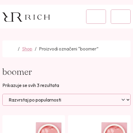
Skip to content
Skip to footer
Cart
Menu
Home
Shop
Proizvodi označeni “boomer”
boomer
P
Prikazuje se svih 3 rezultata
o
r
e
d
a
n