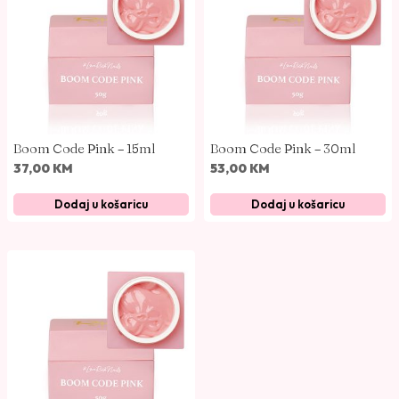
o
p
o
p
o
p
u
Boom Code Pink – 15ml
Boom Code Pink – 30ml
l
37,00
KM
53,00
KM
a
Dodaj u košaricu
Dodaj u košaricu
r
n
o
s
t
i