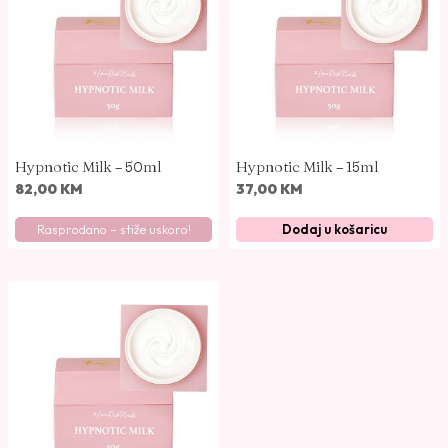
o
p
o
p
o
p
u
Hypnotic Milk – 50ml
Hypnotic Milk – 15ml
l
82,00
KM
37,00
KM
a
Rasprodano – stiže uskoro!
Dodaj u košaricu
r
n
o
s
t
i