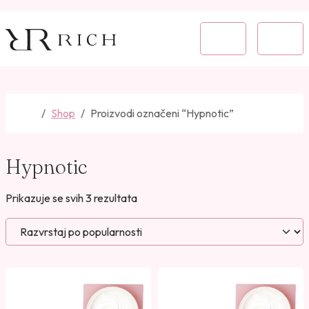
Skip to content
Skip to footer
Cart
Menu
Home
Shop
Proizvodi označeni “Hypnotic”
Hypnotic
P
Prikazuje se svih 3 rezultata
o
r
e
d
a
n