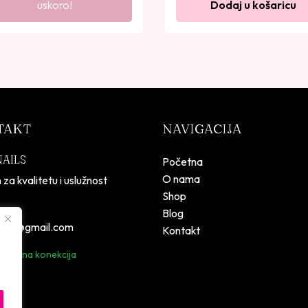
uskoro!
Dodaj u košaricu
TAKT
NAVIGACIJA
NAILS
Početna
O nama
 za kvalitetu i uslužnost
Shop
Blog
lsbih@gmail.com
Kontakt
 sigurna konekcija