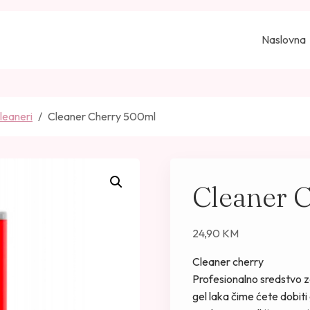
Naslovna
leaneri
Cleaner Cherry 500ml
Cleaner 
24,90
KM
Cleaner cherry
Profesionalno sredstvo za 
gel laka čime ćete dobiti