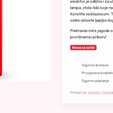
sredstvo je odlično i za 
lampa, stola i bilo koje r
Koristite sa blazinicom. 
zatim uklonite ljepljivi sloj
Prekrasan miris jagode ost
površinama i priboru!
Nema na zalihi
Sigurna dostava
Provjerena kvalitet
Sigurno plaćanje
Kategorija:
Acetoni i Cleane