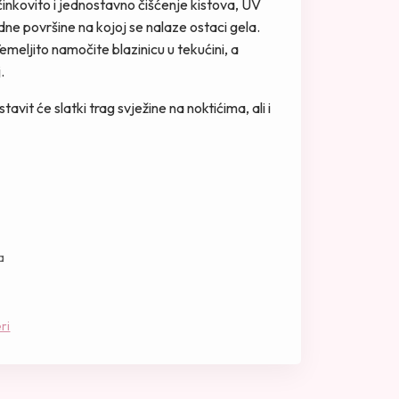
učinkovito i jednostavno čišćenje kistova, UV
adne površine na kojoj se nalaze ostaci gela.
Temeljito namočite blazinicu u tekućini, a
.
avit će slatki trag svježine na noktićima, ali i
a
ri