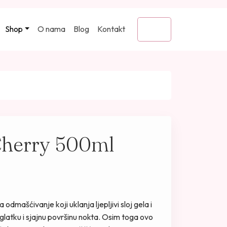
Shop
O nama
Blog
Kontakt
Cart
Cherry 500ml
odmašćivanje koji uklanja ljepljivi sloj gela i
 glatku i sjajnu površinu nokta. Osim toga ovo