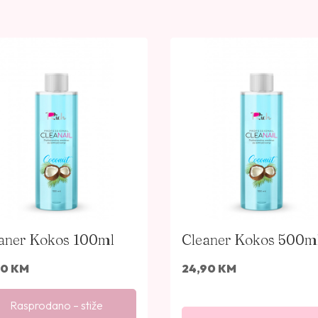
aner Kokos 100ml
Cleaner Kokos 500m
90
KM
24,90
KM
Rasprodano – stiže