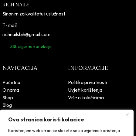
RICH NAILS
Sinonim za kvalitetu i uslužnost
E-mail
richnailsbih@gmail.com
SSL sigurna konekcija
NAVIGACIJA
INFORMACIJE
Početna
Politika privatnosti
O nama
Uvjeti korištenja
Shop
Više o kolačićima
Blog
Kontakt
Ova stranica koristi kolacice
Koristenjem web stranice slazete se sa uvjetima koristenja