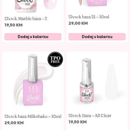
1
0
m
Shock baza 21 – 10ml
Shock Marble baza – 3
l
29,00
KM
19,50
KM
k
o
Dodaj u košaricu
Dodaj u košaricu
l
i
č
i
n
a
Shock Baza – All Clear
Shock baza Milkshake – 10ml
19,50
KM
29,00
KM