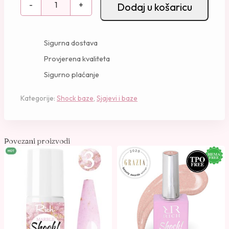
-
+
Dodaj u košaricu
h
o
c
Sigurna dostava
k
Provjerena kvaliteta
B
Sigurno plaćanje
a
z
Kategorije:
Shock baze
,
Sjajevi i baze
a
–
A
l
Povezani proizvodi
l
C
l
e
a
r