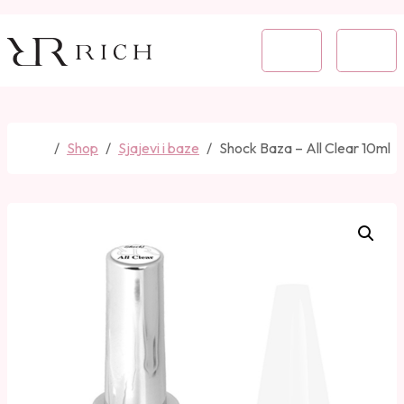
Skip to content
Skip to footer
Cart
Menu
Home
Shop
Sjajevi i baze
Shock Baza – All Clear 10ml