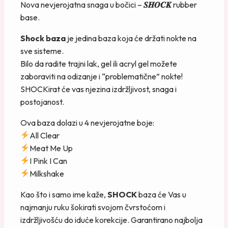
Nova nevjerojatna snaga u bočici –
𝑺𝑯𝑶𝑪𝑲
rubber
base.
Shock baza
je jedina baza koja će držati nokte na
sve sisteme.
Bilo da radite trajni lak, gel ili acryl gel možete
zaboraviti na odizanje i “problematične” nokte!
SHOCKirat će vas njezina izdržljivost, snaga i
postojanost.
Ova baza dolazi u 4 nevjerojatne boje:
All Clear
Meat Me Up
I Pink I Can
Milkshake
Kao što i samo ime kaže,
SHOCK
baza će Vas u
najmanju ruku šokirati svojom čvrstoćom i
izdržljivošću do iduće korekcije. Garantirano najbolja