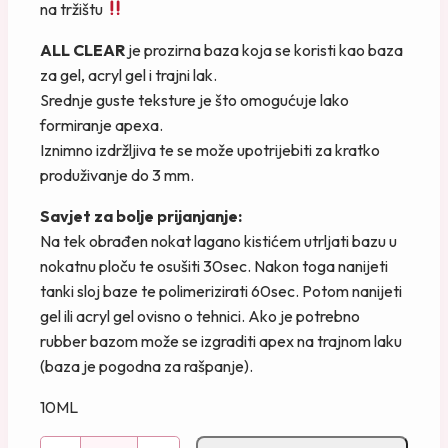
na tržištu
ALL CLEAR
je prozirna baza koja se koristi kao baza
za gel, acryl gel i trajni lak.
Srednje guste teksture je što omogućuje lako
formiranje apexa.
Iznimno izdržljiva te se može upotrijebiti za kratko
produživanje do 3 mm.
Savjet za bolje prijanjanje:
Na tek obrađen nokat lagano kistićem utrljati bazu u
nokatnu ploču te osušiti 30sec. Nakon toga nanijeti
tanki sloj baze te polimerizirati 60sec. Potom nanijeti
gel ili acryl gel ovisno o tehnici. Ako je potrebno
rubber bazom može se izgraditi apex na trajnom laku
(baza je pogodna za rašpanje).
10ML
S