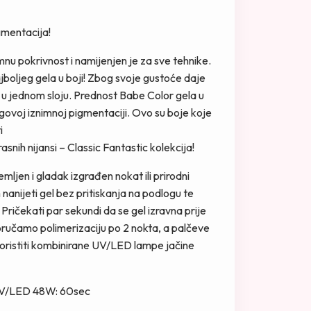
gmentacija!
nu pokrivnost i namijenjen je za sve tehnike.
jboljeg gela u boji! Zbog svoje gustoće daje
u jednom sloju. Prednost Babe Color gela u
egovoj iznimnoj pigmentaciji. Ovo su boje koje
i
rasnih nijansi – Classic Fantastic kolekcija!
mljen i gladak izgrađen nokat ili prirodni
nanijeti gel bez pritiskanja na podlogu te
Pričekati par sekundi da se gel izravna prije
oručamo polimerizaciju po 2 nokta, a palčeve
Koristiti kombinirane UV/LED lampe jačine
 UV/LED 48W: 60sec