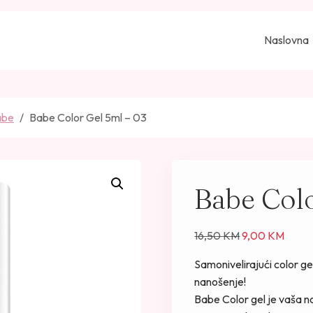
Naslovna
Babe
Babe Color Gel 5ml – 03
Babe Colo
I
T
16,50
KM
9,00
KM
z
r
Samonivelirajući color g
v
e
nanošenje!
o
n
Babe Color gel je vaša n
r
u