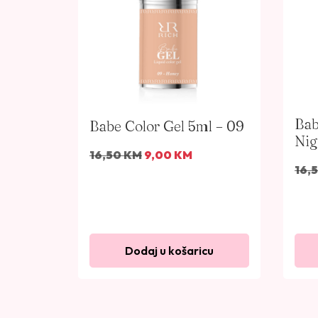
Bab
Babe Color Gel 5ml – 09
Nig
I
T
16,50
KM
9,00
KM
16,
z
r
v
e
o
n
r
u
n
t
Dodaj u košaricu
a
n
c
a
i
c
j
i