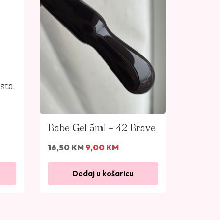
sta
Babe Gel 5ml – 42 Brave
I
T
16,50
KM
9,00
KM
z
r
v
e
Dodaj u košaricu
o
n
r
u
n
t