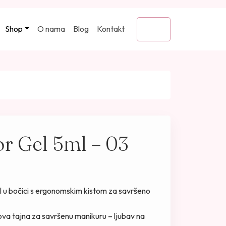
Shop
O nama
Blog
Kontakt
Cart
r Gel 5ml – 03
el u bočici s ergonomskim kistom za savršeno
ova tajna za savršenu manikuru – ljubav na