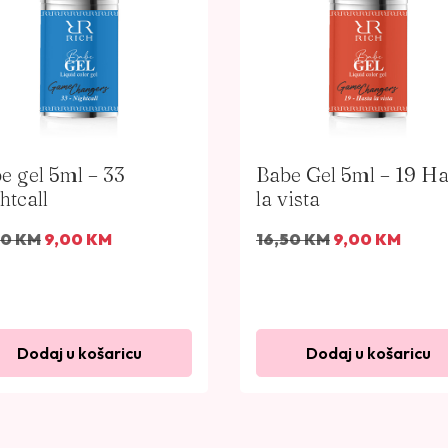
k
o
l
i
č
i
n
e gel 5ml – 33
Babe Gel 5ml – 19 Ha
a
htcall
la vista
I
T
I
T
50
KM
9,00
KM
16,50
KM
9,00
KM
z
r
z
r
v
e
v
e
o
n
o
n
r
u
r
u
Dodaj u košaricu
Dodaj u košaricu
n
t
n
t
a
n
a
n
c
a
c
a
i
c
i
c