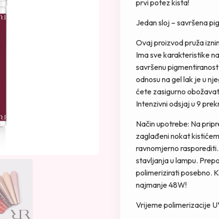
prvi potez kista!
n
t
a
n
Jedan sloj – savršena pi
c
a
Ovaj proizvod pruža iznim
i
c
Ima sve karakteristike na
j
i
savršenu pigmentiranost 
e
j
odnosu na gel lak je u nj
n
e
ćete zasigurno obožavat
a
n
Intenzivni odsjaj u 9 prek
b
a
i
j
Način upotrebe: Na pripre
l
e
zaglađeni nokat kistićem 
a
:
ravnomjerno rasporediti. 
j
9
stavljanja u lampu. Prep
e
,
polimerizirati posebno. 
:
0
najmanje 48W!
1
0
6
Vrijeme polimerizacije
,
K