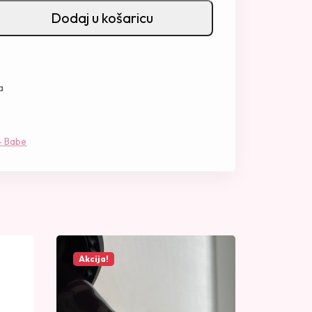
Dodaj u košaricu
a
 - Babe
Akcija!