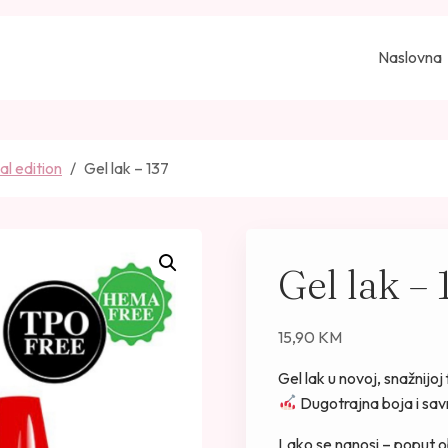
Naslovna
al edition
Gel lak – 137
Gel lak – 
15,90
KM
Gel lak u novoj, snažnij
Dugotrajna boja i savr
Lako se nanosi – poput o