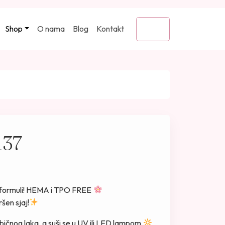
Shop
O nama
Blog
Kontakt
Cart
137
oj formuli! HEMA i TPO FREE
šen sjaj!
bičnog laka, a suši se u UV ili LED lampom