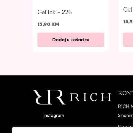
Gel
Gel lak – 226
15,
15,90
KM
Dodaj u košaricu
KON
RICH 
Instagram
Sinonim
E-mail
Informacije i cijene na ovoj web stranici