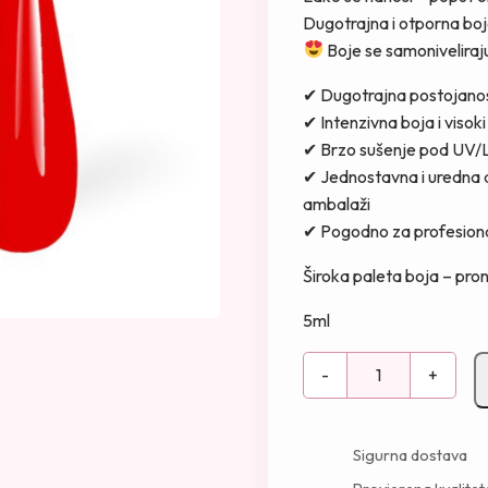
Dugotrajna i otporna boj
Boje se samoniveliraju, 
✔ Dugotrajna postojano
✔ Intenzivna boja i visoki
✔ Brzo sušenje pod UV/
✔ Jednostavna i uredna a
ambalaži
✔ Pogodno za profesiona
Široka paleta boja – pro
5ml
G
-
+
e
l
l
Sigurna dostava
a