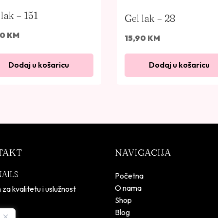
 lak – 151
Gel lak – 28
90
KM
15,90
KM
Dodaj u košaricu
Dodaj u košaricu
TAKT
NAVIGACIJA
NAILS
Početna
O nama
 za kvalitetu i uslužnost
Shop
Blog