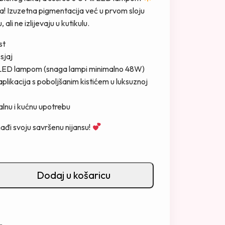
a! Izuzetna pigmentacija već u prvom sloju
ali ne izlijevaju u kutikulu.
st
 sjaj
LED lampom (snaga lampi minimalno 48W)
plikacija s poboljšanim kistićem u luksuznoj
lnu i kućnu upotrebu
nađi svoju savršenu nijansu!
Dodaj u košaricu