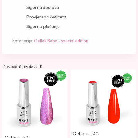
l
Sigurna dostava
a
Provjerena kvaliteta
k
Sigurno plaćanje
-
1
Kategorija:
Gellak Babe - special edition
5
4
k
o
Povezani proizvodi
l
i
č
i
n
a
Gel lak – 140
Gel lak – 70