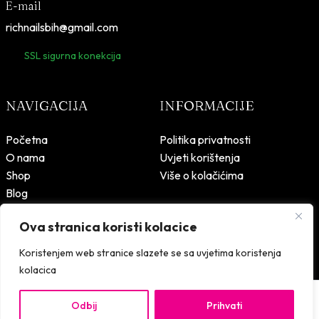
E-mail
richnailsbih@gmail.com
SSL sigurna konekcija
NAVIGACIJA
INFORMACIJE
Početna
Politika privatnosti
O nama
Uvjeti korištenja
Shop
Više o kolačićima
Blog
Kontakt
Ova stranica koristi kolacice
Koristenjem web stranice slazete se sa uvjetima koristenja
kolacica
Rich Nails – © 2026 Sva prava zadržana.
Design & development:
Odbij
Prihvati
15,90
KM
SIK