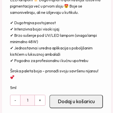
pigmentacija već u prvom sloju
Boje se
samoniveliraju, ali ne izlijevaju u kutikulu.
✔ Dugotrajna postojanost
✔ Intenzivna boja i visoki sjaj
✔ Brzo sušenje pod UV/LED lampom (snaga lampi
minimalno 48W)
✔ Jednostavna i uredna aplikacija s poboljšanim
kistićem u luksuznoj ambalaži
✔ Pogodno za profesionalnu i kućnu upotrebu
Široka paleta boja – pronađi svoju savršenu nijansu!
5ml
G
-
+
Dodaj u košaricu
e
l