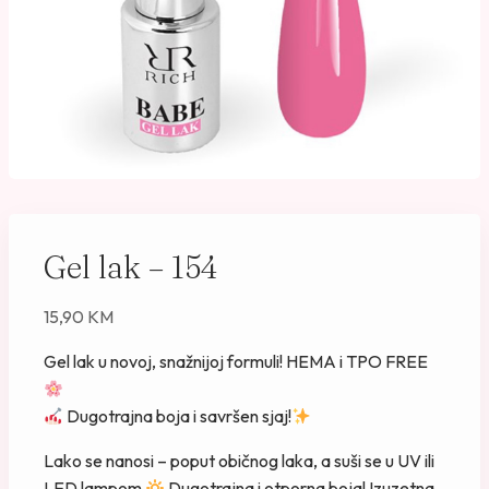
Gel lak – 154
15,90
KM
Gel lak u novoj, snažnijoj formuli! HEMA i TPO FREE
Dugotrajna boja i savršen sjaj!
Lako se nanosi – poput običnog laka, a suši se u UV ili
LED lampom
Dugotrajna i otporna boja! Izuzetna