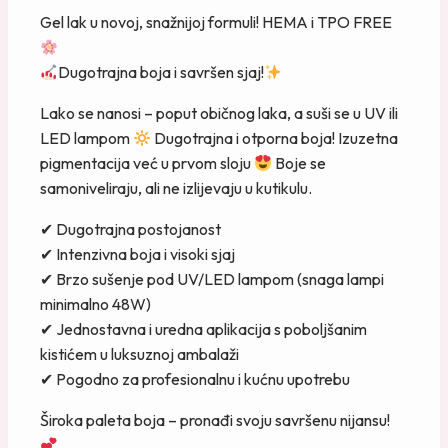
Gel lak u novoj, snažnijoj formuli! HEMA i TPO FREE
Dugotrajna boja i savršen sjaj!
Lako se nanosi – poput običnog laka, a suši se u UV ili
LED lampom
Dugotrajna i otporna boja! Izuzetna
pigmentacija već u prvom sloju
Boje se
samoniveliraju, ali ne izlijevaju u kutikulu.
✔ Dugotrajna postojanost
✔ Intenzivna boja i visoki sjaj
✔ Brzo sušenje pod UV/LED lampom (snaga lampi
minimalno 48W)
✔ Jednostavna i uredna aplikacija s poboljšanim
kistićem u luksuznoj ambalaži
✔ Pogodno za profesionalnu i kućnu upotrebu
Široka paleta boja – pronađi svoju savršenu nijansu!