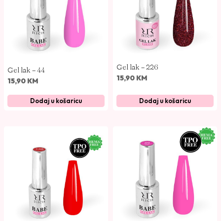
n
a
Gel lak – 226
Gel lak – 44
15,90
KM
15,90
KM
Dodaj u košaricu
Dodaj u košaricu