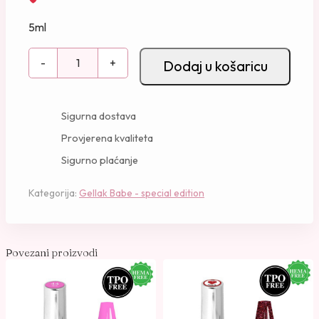
5ml
G
-
+
Dodaj u košaricu
e
l
l
Sigurna dostava
a
Provjerena kvaliteta
k
Sigurno plaćanje
-
2
Kategorija:
Gellak Babe - special edition
5
k
o
l
Povezani proizvodi
i
č
i