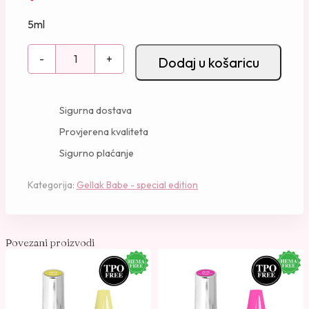
5ml
G
-
+
Dodaj u košaricu
e
l
l
Sigurna dostava
a
Provjerena kvaliteta
k
Sigurno plaćanje
-
2
Kategorija:
Gellak Babe - special edition
8
k
o
l
Povezani proizvodi
i
č
i