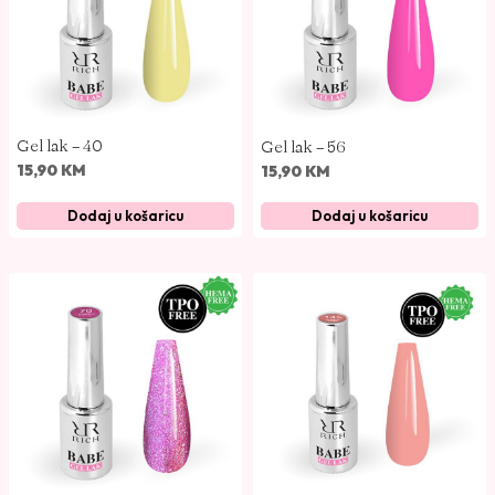
n
a
Gel lak – 40
Gel lak – 56
15,90
KM
15,90
KM
Dodaj u košaricu
Dodaj u košaricu