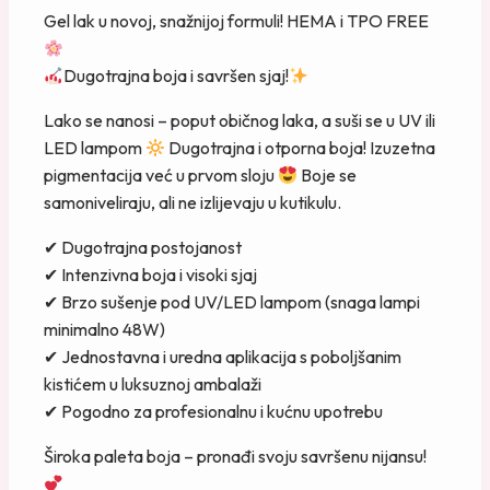
Gel lak u novoj, snažnijoj formuli! HEMA i TPO FREE
Dugotrajna boja i savršen sjaj!
Lako se nanosi – poput običnog laka, a suši se u UV ili
LED lampom
Dugotrajna i otporna boja! Izuzetna
pigmentacija već u prvom sloju
Boje se
samoniveliraju, ali ne izlijevaju u kutikulu.
✔ Dugotrajna postojanost
✔ Intenzivna boja i visoki sjaj
✔ Brzo sušenje pod UV/LED lampom (snaga lampi
minimalno 48W)
✔ Jednostavna i uredna aplikacija s poboljšanim
kistićem u luksuznoj ambalaži
✔ Pogodno za profesionalnu i kućnu upotrebu
Široka paleta boja – pronađi svoju savršenu nijansu!