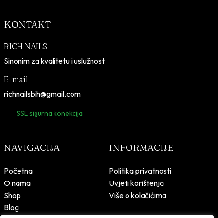
e
5
:
,
KONTAKT
3
0
9
0
RICH NAILS
,
Sinonim za kvalitetu i uslužnost
9
K
0
M
E-mail
.
richnailsbih@gmail.com
K
M
SSL sigurna konekcija
.
NAVIGACIJA
INFORMACIJE
Početna
Politika privatnosti
O nama
Uvjeti korištenja
Shop
Više o kolačićima
Blog