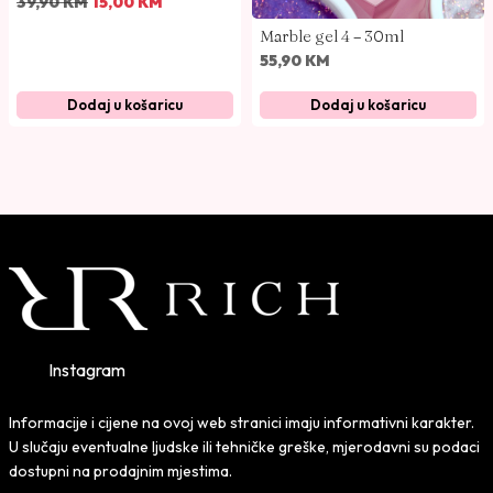
39,90
KM
15,00
KM
z
r
Marble gel 4 – 30ml
v
e
55,90
KM
o
n
Dodaj u košaricu
Dodaj u košaricu
r
u
n
t
a
n
c
a
i
c
j
i
e
j
n
e
a
n
b
a
Instagram
i
j
l
e
Informacije i cijene na ovoj web stranici imaju informativni karakter.
a
:
U slučaju eventualne ljudske ili tehničke greške, mjerodavni su podaci
j
1
dostupni na prodajnim mjestima.