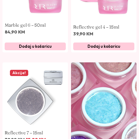
Marble gel 6 – 50ml
Reflective gel 4 – 15ml
84,90
KM
39,90
KM
Dodaj u košaricu
Dodaj u košaricu
Akcija!
Reflective 7 – 15ml
I
T