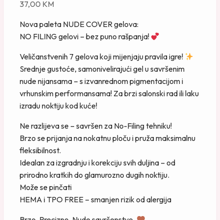
37,00
KM
Nova paleta NUDE COVER gelova:
NO FILING gelovi – bez puno rašpanja!
Veličanstvenih 7 gelova koji mijenjaju pravila igre!
Srednje gustoće, samonivelirajući gel u savršenim
nude nijansama – s izvanrednom pigmentacijom i
vrhunskim performansama! Za brzi salonski rad ili laku
izradu noktiju kod kuće!
Ne razlijeva se – savršen za No-Filing tehniku!
Brzo se prijanja na nokatnu ploču i pruža maksimalnu
fleksibilnost.
Idealan za izgradnju i korekciju svih duljina – od
prirodno kratkih do glamurozno dugih noktiju.
Može se pinčati
HEMA i TPO FREE – smanjen rizik od alergija
Brzo. Precizno. Nude savršenstvo.